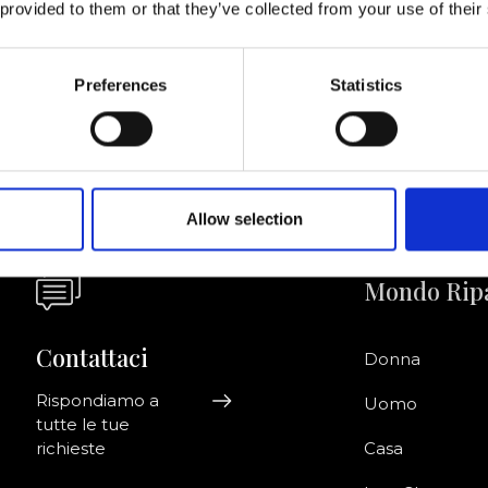
 provided to them or that they’ve collected from your use of their
Acconsento a ri
riviti alla newsletter!
informazioni co
Preferences
Statistics
Allow selection
Mondo Rip
Contattaci
Donna
Rispondiamo a
Uomo
tutte le tue
richieste
Casa