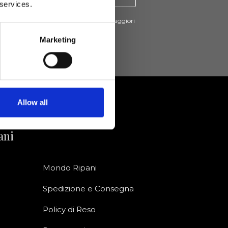
 services.
cevere novità e promo da Ripani. Per maggiori
nsulta la
Privacy Policy
.
Marketing
Allow all
ani
Mondo Ripani
Spedizione e Consegna
Policy di Reso