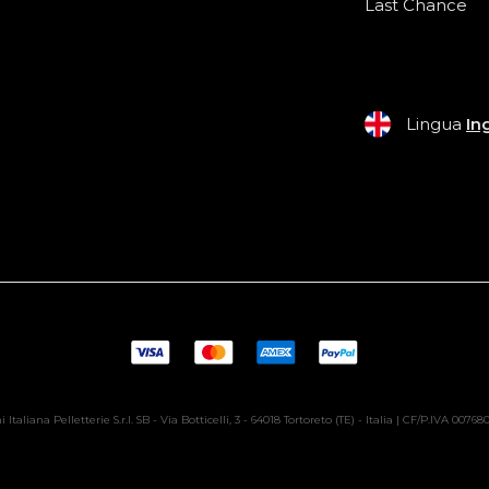
Last Chance
Lingua
In
 Italiana Pelletterie S.r.l. SB - Via Botticelli, 3 - 64018 Tortoreto (TE) - Italia | CF/P.IVA 0076