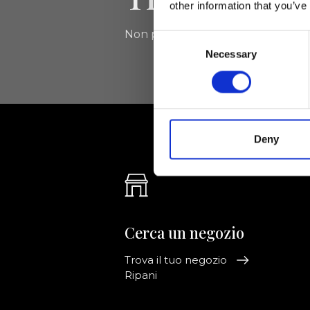
other information that you’ve
Non perdere le novità di Ripani, isc
Consent
Necessary
Selection
Deny
Cerca un negozio
Trova il tuo negozio
Ripani