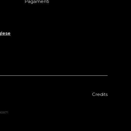
Pagamenti
glese
Credits
8000671
Sold out