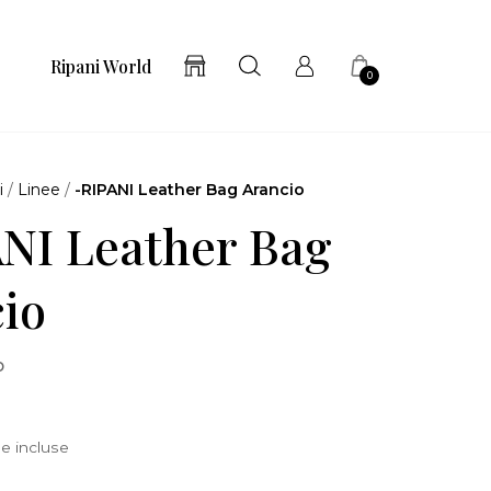
Ripani World
0
i
/
Linee
/
-RIPANI Leather Bag Arancio
NI Leather Bag
io
o
e incluse