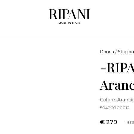
Donna
/
Stagion
-RIPA
Aranc
Colore: Aranci
5042OJ.00012
€ 279
Tass