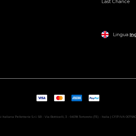
Last Chance
Lingua
In
 Italiana Pelletterie S.r.l. SB - Via Botticelli, 3 - 64018 Tortoreto (TE) - Italia | CF/P.IVA 0076