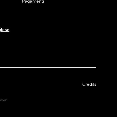
Pagamenti
glese
Credits
8000671
Sold out