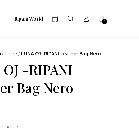
Ripani World
0
i
/
Linee
/
LUNA OJ -RIPANI Leather Bag Nero
 OJ -RIPANI
er Bag Nero
e incluse