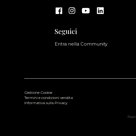
Seguici
Entra nella Community
Gestione Cookie
Termini e condizioni vendita
Informativa sulla Privacy
Ripani
LUNA OJ -RIPANI Leather Bag Nero
Colore: Nero