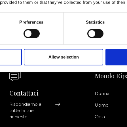
 provided to them or that they’ve collected from your use of their
Acconsento a ri
riviti alla newsletter!
informazioni co
Preferences
Statistics
Allow selection
Mondo Rip
Contattaci
Donna
Rispondiamo a
Uomo
tutte le tue
richieste
Casa