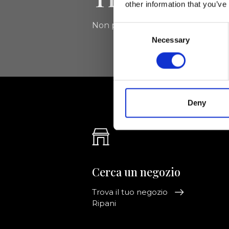
other information that you’ve
Non perdere le novità di Ripani, isc
Consent
Necessary
Selection
Deny
Cerca un negozio
Trova il tuo negozio
Ripani