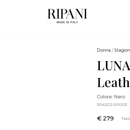
Donna
/
Stagion
LUNA
Leath
Colore: Nero
5042OJ.00003
€ 279
Tass