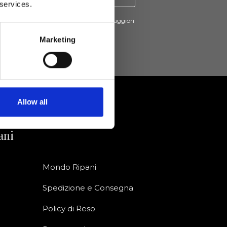
 services.
cevere novità e promo da Ripani. Per maggiori
nsulta la
Privacy Policy
.
Marketing
Allow all
ani
Mondo Ripani
Spedizione e Consegna
Policy di Reso