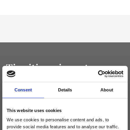
Tieniti aggiornato
Non perdere le novità di Ripani, iscriviti alla newsletter!
Consent
Details
About
This website uses cookies
Acconsento a ricevere novità e promo da Ripani. Per maggiori
informazioni consulta la
Privacy Policy
.
We use cookies to personalise content and ads, to
provide social media features and to analyse our traffic.