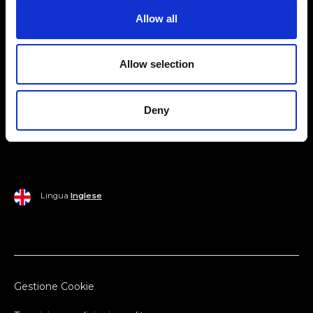
Allow all
Mondo Ripani
Donna
Mondo Ripani
Allow selection
Uomo
Spedizione e Consegna
Casa
Policy di Reso
Deny
Last Chance
Pagamenti
Lingua
Inglese
Gestione Cookie