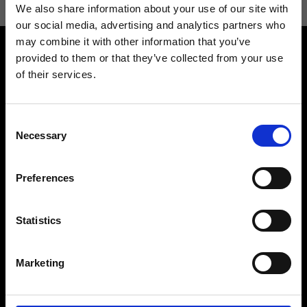
We also share information about your use of our site with
our social media, advertising and analytics partners who
may combine it with other information that you’ve
provided to them or that they’ve collected from your use
of their services.
Consent
Contattaci
Cerca un negozio
Necessary
Selection
Rispondiamo a tutte le tue
Trova il tuo negozio Ripani
richieste
Preferences
Statistics
Seguici
Marketing
Entra nella Community