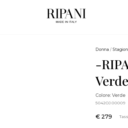
Donna
/
Stagion
-RIPA
Verd
Colore: Verde
5042OJ.00009
€ 279
Tass