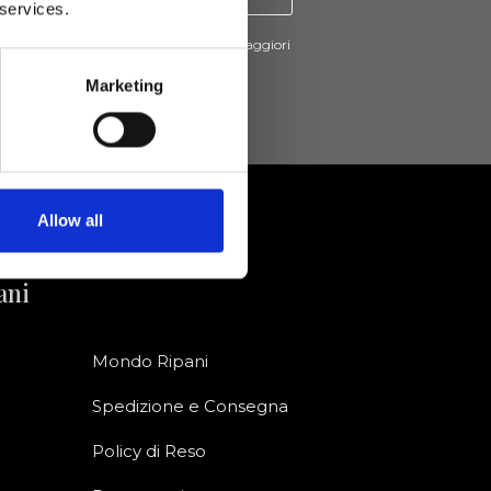
 services.
cevere novità e promo da Ripani. Per maggiori
nsulta la
Privacy Policy
.
Marketing
Allow all
ani
Mondo Ripani
Spedizione e Consegna
Policy di Reso