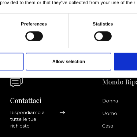
 provided to them or that they’ve collected from your use of their
Acconsento a ri
riviti alla newsletter!
informazioni co
Preferences
Statistics
Allow selection
Mondo Rip
Contattaci
Donna
Rispondiamo a
Uomo
tutte le tue
richieste
Casa