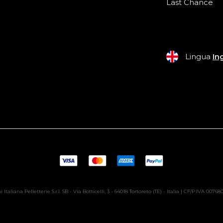
Last Chance
Lingua
In
 Italiana Pelletterie S.r.l. SB - Via Botticelli, 3 - 64018 Tortoreto (TE) - Italia | CF/P.IVA 0076