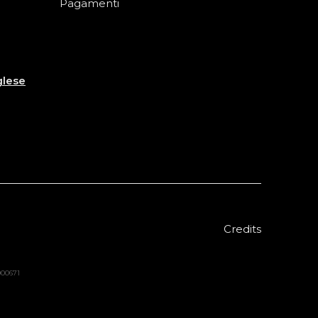
Pagamenti
glese
Credits
8000671
Sold out