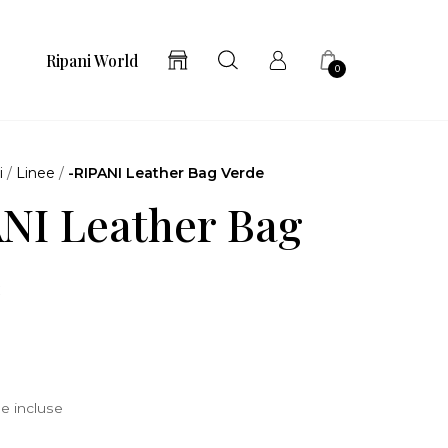
Ripani World
0
i
/
Linee
/
-RIPANI Leather Bag Verde
NI Leather Bag
e
e incluse