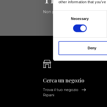
other information that you’ve
Non perdere le novità di Ripani, isc
Consent
Necessary
Selection
Deny
Cerca un negozio
Trova il tuo negozio
Ripani