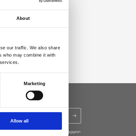
About
se our traffic. We also share
ers who may combine it with
 services.
Marketing
Allow all
cevere novità e promo da Ripani. Per maggiori
nsulta la
Privacy Policy
.