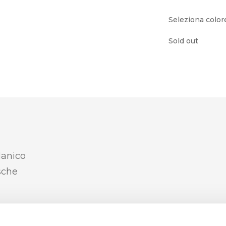
Seleziona color
Sold out
Manico
sche