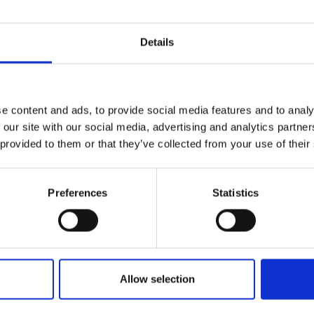
 cervone
Details
ri oro chiaro
e content and ads, to provide social media features and to analy
 our site with our social media, advertising and analytics partn
a x p)
 provided to them or that they’ve collected from your use of their
Preferences
Statistics
ornato
Allow selection
Acconsento a ri
riviti alla newsletter!
informazioni co