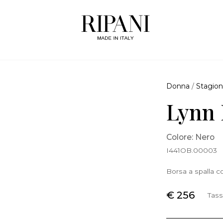
Donna
/
Stagion
Lynn 
Colore: Nero
I441OB.00003
Borsa a spalla co
€ 256
Tass