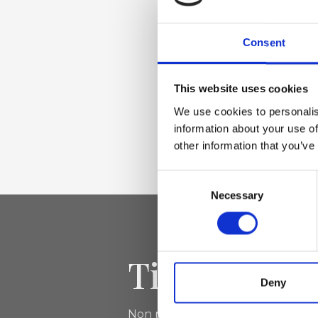
Materiale
Vera pelle effetto
Consent
nabuccato, Accesso
This website uses cookies
Dimensione
We use cookies to personalis
information about your use of
37 x 27 x 14cm (l x 
other information that you’ve
Consent
Necessary
Selection
Tieniti aggi
Deny
Non perdere le novità di Ripani, isc