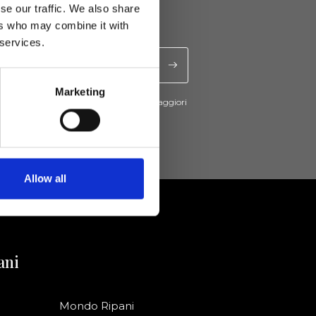
se our traffic. We also share
ers who may combine it with
 services.
Marketing
cevere novità e promo da Ripani. Per maggiori
nsulta la
Privacy Policy
.
Allow all
ani
Mondo Ripani