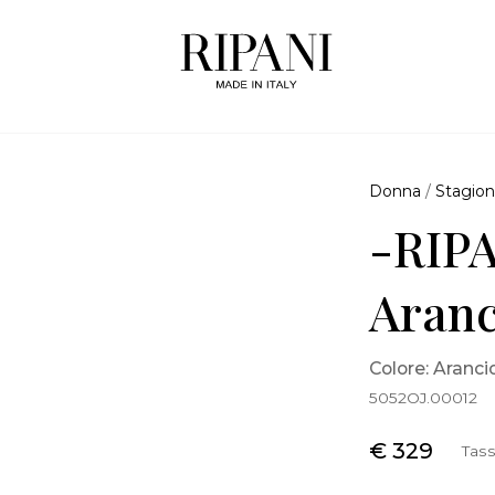
Donna
/
Stagion
-RIPA
Aranc
Colore: Aranci
5052OJ.00012
€ 329
Tass