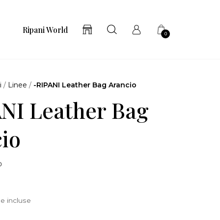
Ripani World
0
i
/
Linee
/
-RIPANI Leather Bag Arancio
NI Leather Bag
io
o
e incluse