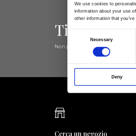
We use cookies to personalis
information about your use of
other information that you’ve
Tieniti aggi
Consent
Necessary
Selection
Non perdere le novità di Ripani, isc
Deny
Cerca un negozio