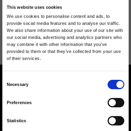
Non perdere le novità di Ripani, iscriviti alla newsletter!
This website uses cookies
We use cookies to personalise content and ads, to
provide social media features and to analyse our traffic.
We also share information about your use of our site with
our social media, advertising and analytics partners who
Acconsento a ricevere novità e promo da Ripani. Per maggiori
informazioni consulta la
Privacy Policy
.
may combine it with other information that you’ve
provided to them or that they’ve collected from your use
of their services.
Consent
Necessary
Selection
Preferences
Contattaci
Cerca un negozio
Rispondiamo a tutte le tue
Statistics
Trova il tuo negozio Ripani
richieste