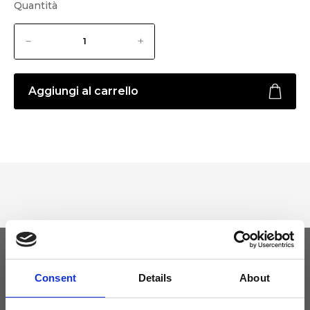
Quantità
Aggiungi al carrello
Tieniti aggiornato
Consent
Details
About