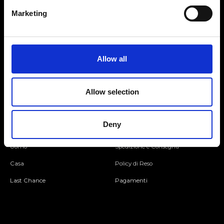
Marketing
Seguici
Allow all
Entra nella Community
Allow selection
Mondo Ripani
Deny
Donna
Mondo Ripani
Uomo
Spedizione e Consegna
Casa
Policy di Reso
Last Chance
Pagamenti