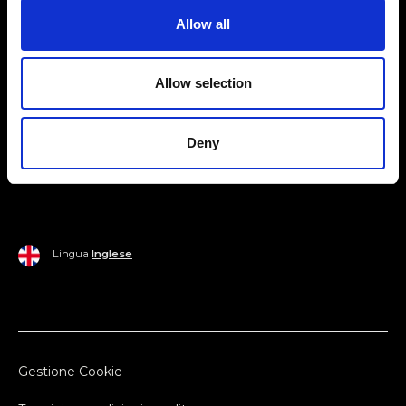
Allow all
Mondo Ripani
Donna
Mondo Ripani
Allow selection
Uomo
Spedizione e Consegna
Casa
Policy di Reso
Deny
Last Chance
Pagamenti
Lingua
Inglese
Gestione Cookie