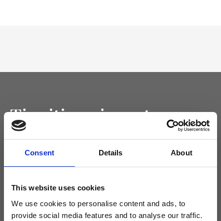
Tieniti aggiornato
Non perdere le novità di Ripani, iscriviti alla newsletter!
Consent
Details
About
This website uses cookies
Acconsento a ricevere novità e promo da Ripani. Per maggiori
informazioni consulta la
Privacy Policy
.
We use cookies to personalise content and ads, to
provide social media features and to analyse our traffic.