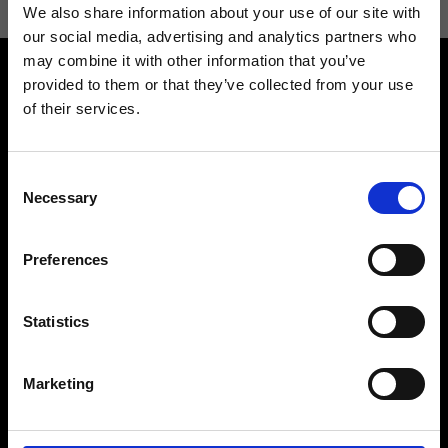
We also share information about your use of our site with
our social media, advertising and analytics partners who
may combine it with other information that you’ve
provided to them or that they’ve collected from your use
of their services.
Consent
Contattaci
Cerca un negozio
Necessary
Selection
Rispondiamo a tutte le tue
Trova il tuo negozio Ripani
richieste
Preferences
Statistics
Seguici
Marketing
Entra nella Community