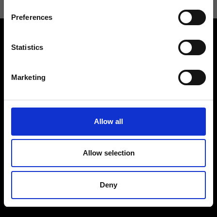
Preferences
Statistics
Marketing
Contattaci
Cerca un negozio
Rispondiamo a tutte le tue
Trova il tuo negozio Ripani
richieste
Allow all
Allow selection
Seguici
Deny
Entra nella Community