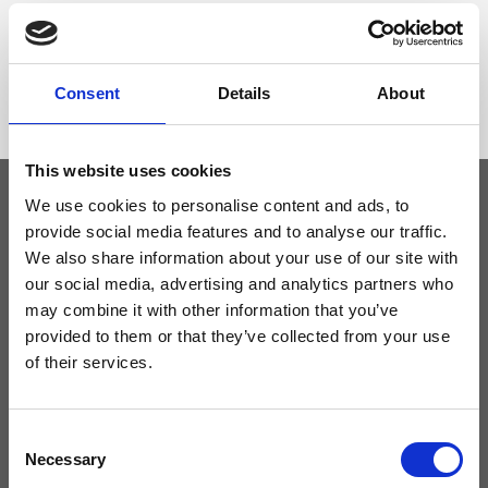
Dimensione
29 x 18 x 8,5 cm (l x a x p)
Consent
Details
About
This website uses cookies
We use cookies to personalise content and ads, to
provide social media features and to analyse our traffic.
Tieniti aggiornato
We also share information about your use of our site with
our social media, advertising and analytics partners who
Non perdere le novità di Ripani, iscriviti alla newsletter!
may combine it with other information that you’ve
provided to them or that they’ve collected from your use
of their services.
Acconsento a ricevere novità e promo da Ripani. Per maggiori
Consent
informazioni consulta la
Privacy Policy
.
Necessary
Selection