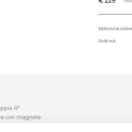
€ 229
Tass
Seleziona color
Sold out
oppia R"
ra con magnete