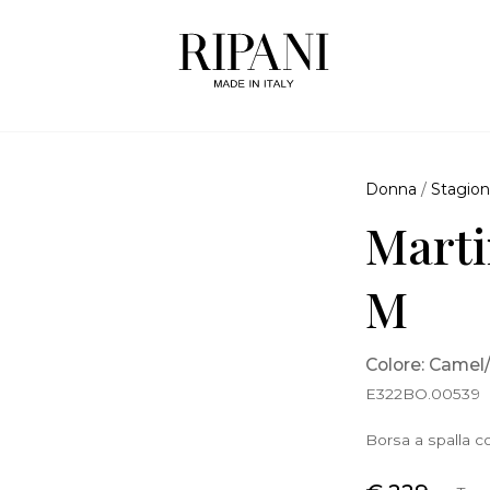
Donna
/
Stagion
Marti
M
Colore: Camel
E322BO.00539
Borsa a spalla co