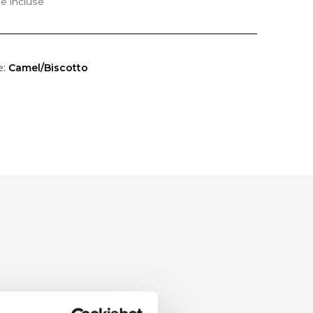
e incluse
e:
Camel/Biscotto