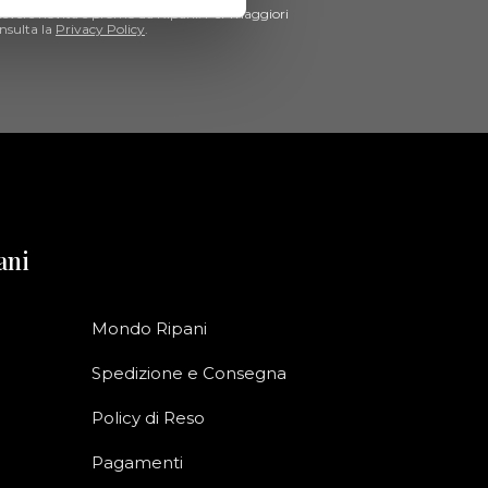
cevere novità e promo da Ripani. Per maggiori
nsulta la
Privacy Policy
.
ani
Mondo Ripani
Spedizione e Consegna
Policy di Reso
Pagamenti