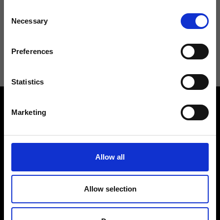
Consent
Necessary
Selection
Acconsento a ricevere novità e promo da Ripani. Per maggiori
informazioni consulta la
Privacy Policy
.
Preferences
Statistics
Marketing
Allow all
Contattaci
Cerca un negozio
Rispondiamo a tutte le tue
Trova il tuo negozio Ripani
richieste
Allow selection