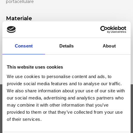
portacellulare
Materiale
Vera pelle effetto cervo, Accessori nichel
Consent
Details
About
Dimensione
34 x 23 x 14cm (l x a x p)
This website uses cookies
We use cookies to personalise content and ads, to
provide social media features and to analyse our traffic.
We also share information about your use of our site with
our social media, advertising and analytics partners who
may combine it with other information that you’ve
Tieniti aggiornato
provided to them or that they’ve collected from your use
of their services.
Non perdere le novità di Ripani, iscriviti alla newsletter!