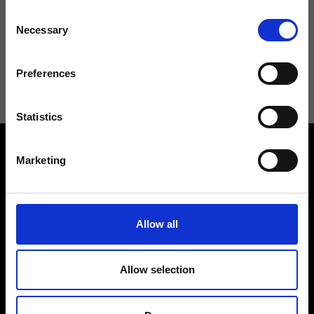
Consent
Necessary
Selection
Acconsento a ricevere novità e promo da Ripani. Per maggiori
informazioni consulta la
Privacy Policy
.
Preferences
Statistics
Marketing
Allow all
Contattaci
Cerca un negozio
Rispondiamo a tutte le tue
Trova il tuo negozio Ripani
richieste
Allow selection