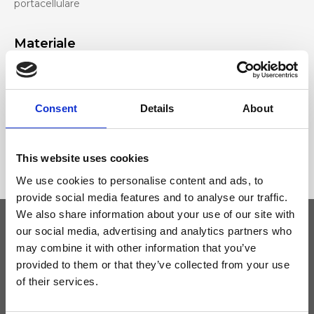
portacellulare
Materiale
Vera pelle effetto cervo, Accessori nichel
Consent
Details
About
Dimensione
34 x 23 x 14cm (l x a x p)
This website uses cookies
We use cookies to personalise content and ads, to
provide social media features and to analyse our traffic.
We also share information about your use of our site with
our social media, advertising and analytics partners who
may combine it with other information that you’ve
Tieniti aggiornato
provided to them or that they’ve collected from your use
of their services.
Non perdere le novità di Ripani, iscriviti alla newsletter!