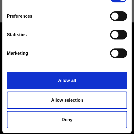
Preferences
Statistics
Marketing
Contattaci
Cerca un negozio
Rispondiamo a tutte le tue
Allow all
Trova il tuo negozio Ripani
richieste
Allow selection
Deny
Seguici