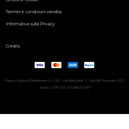
Termini e condizioni vendita
Informativa sulla Privacy
Credits
Ripani Italiana Pelletterie S.r.l. SB - Via Botticelli, 3 - 64018 Tortoreto (TE)
- Italia | CF/P.IVA 00768000671