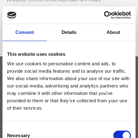
Dimensione
29 x 22 x 16cm (l x a x p)
Consent
Details
About
This website uses cookies
We use cookies to personalise content and ads, to
provide social media features and to analyse our traffic.
We also share information about your use of our site with
Tieniti aggiornato
our social media, advertising and analytics partners who
may combine it with other information that you’ve
Non perdere le novità di Ripani, iscriviti alla newsletter!
provided to them or that they’ve collected from your use
of their services.
Consent
Acconsento a ricevere novità e promo da Ripani. Per maggiori
Necessary
Selection
informazioni consulta la
Privacy Policy
.