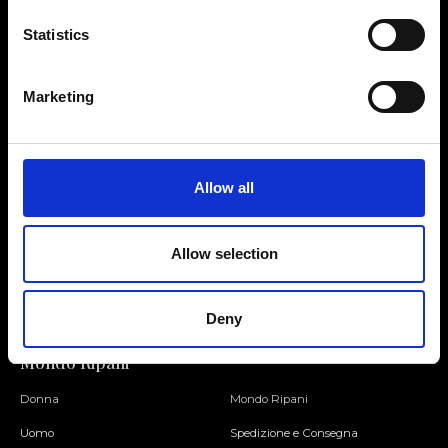
Statistics
Contattaci
Cerca un negozio
Marketing
Rispondiamo a tutte le tue
Trova il tuo negozio Ripani
richieste
Allow all
Seguici
Allow selection
Entra nella Community
Deny
Mondo Ripani
Donna
Mondo Ripani
Uomo
Spedizione e Consegna