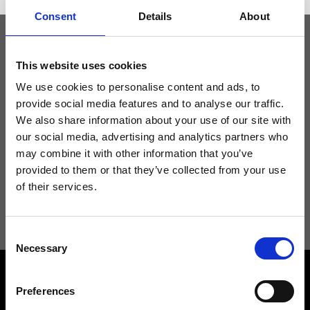
Consent
Details
About
Tieniti aggiornato
This website uses cookies
We use cookies to personalise content and ads, to
provide social media features and to analyse our traffic.
Non perdere le novità di Ripani, iscriviti alla newsletter!
We also share information about your use of our site with
our social media, advertising and analytics partners who
may combine it with other information that you’ve
provided to them or that they’ve collected from your use
of their services.
Acconsento a ricevere novità e promo da Ripani. Per maggiori
informazioni consulta la
Privacy Policy
.
Consent
Necessary
Selection
Preferences