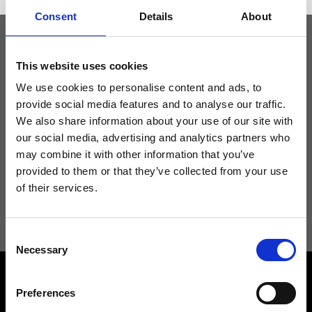
Consent
Details
About
Tieniti aggiornato
This website uses cookies
We use cookies to personalise content and ads, to
provide social media features and to analyse our traffic.
Non perdere le novità di Ripani, iscriviti alla newsletter!
We also share information about your use of our site with
our social media, advertising and analytics partners who
may combine it with other information that you’ve
provided to them or that they’ve collected from your use
of their services.
Acconsento a ricevere novità e promo da Ripani. Per maggiori
informazioni consulta la
Privacy Policy
.
Consent
Necessary
Selection
Preferences