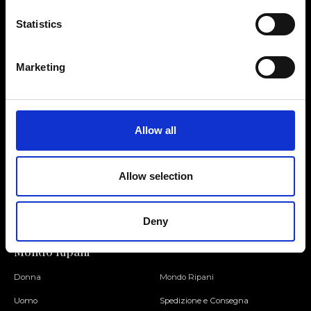
Statistics
Contattaci
Cerca un negozio
Marketing
Rispondiamo a tutte le tue
Trova il tuo negozio Ripani
richieste
Allow all
Seguici
Allow selection
Entra nella Community
Deny
Mondo Ripani
Donna
Mondo Ripani
Uomo
Spedizione e Consegna