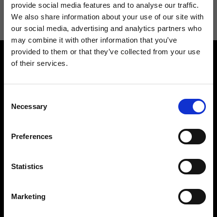
informazioni consulta la
Privacy Policy
.
provide social media features and to analyse our traffic.
We also share information about your use of our site with
our social media, advertising and analytics partners who
may combine it with other information that you’ve
provided to them or that they’ve collected from your use
of their services.
Consent
Necessary
Selection
Contattaci
Cerca un negozio
Rispondiamo a tutte le tue
Trova il tuo negozio Ripani
Preferences
richieste
Statistics
Marketing
Seguici