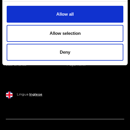
Entra nella Community
Allow all
Mondo Ripani
Allow selection
Donna
Mondo Ripani
Uomo
Spedizione e Consegna
Deny
Casa
Policy di Reso
Last Chance
Pagamenti
Lingua
Inglese