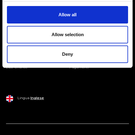
Entra nella Community
Allow all
Mondo Ripani
Allow selection
Donna
Mondo Ripani
Uomo
Spedizione e Consegna
Deny
Casa
Policy di Reso
Last Chance
Pagamenti
Lingua
Inglese