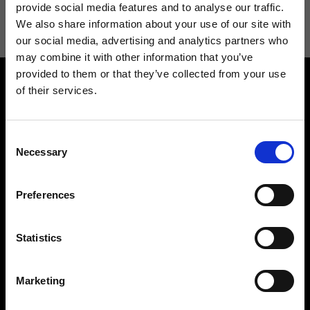
informazioni consulta la
Privacy Policy
.
provide social media features and to analyse our traffic.
We also share information about your use of our site with
our social media, advertising and analytics partners who
may combine it with other information that you’ve
provided to them or that they’ve collected from your use
of their services.
Consent
Necessary
Selection
Contattaci
Cerca un negozio
Rispondiamo a tutte le tue
Trova il tuo negozio Ripani
Preferences
richieste
Statistics
Marketing
Seguici