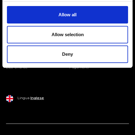
Entra nella Community
Allow all
Mondo Ripani
Allow selection
Donna
Mondo Ripani
Uomo
Spedizione e Consegna
Deny
Casa
Policy di Reso
Last Chance
Pagamenti
Lingua
Inglese