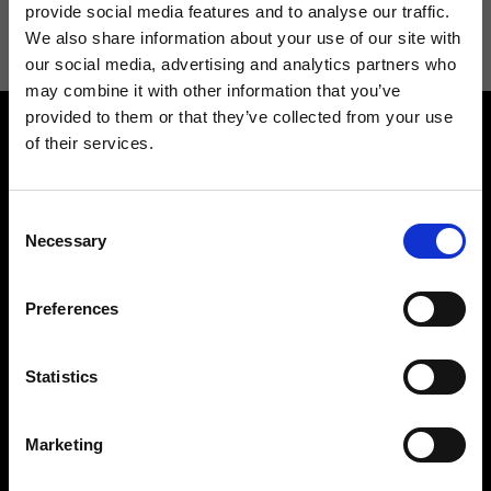
informazioni consulta la
Privacy Policy
.
provide social media features and to analyse our traffic.
We also share information about your use of our site with
our social media, advertising and analytics partners who
may combine it with other information that you’ve
provided to them or that they’ve collected from your use
of their services.
Consent
Necessary
Selection
Contattaci
Cerca un negozio
Rispondiamo a tutte le tue
Trova il tuo negozio Ripani
Preferences
richieste
Statistics
Marketing
Seguici