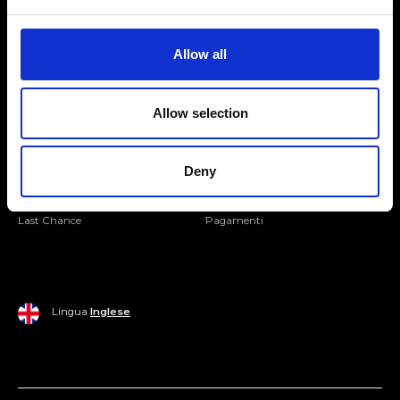
Seguici
Entra nella Community
Allow all
Mondo Ripani
Allow selection
Donna
Mondo Ripani
Uomo
Spedizione e Consegna
Deny
Casa
Policy di Reso
Last Chance
Pagamenti
Lingua
Inglese