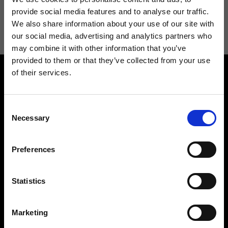
Acconsento a ricevere novità e promo da Ripani. Per maggiori
provide social media features and to analyse our traffic.
informazioni consulta la
Privacy Policy
.
We also share information about your use of our site with
our social media, advertising and analytics partners who
may combine it with other information that you’ve
provided to them or that they’ve collected from your use
of their services.
Consent
Necessary
Selection
Contattaci
Cerca un negozio
Preferences
Rispondiamo a tutte le tue
Trova il tuo negozio Ripani
richieste
Statistics
Marketing