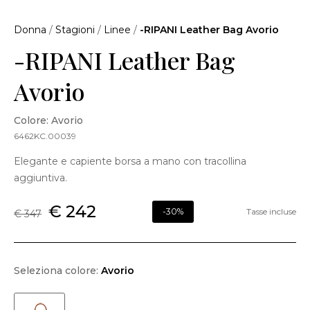
Donna
/
Stagioni
/
Linee
/
-RIPANI Leather Bag Avorio
-RIPANI Leather Bag
Avorio
Colore: Avorio
6462KC.00039
Elegante e capiente borsa a mano con tracollina
aggiuntiva.
€ 242
-30%
Tasse incluse
€ 347
Seleziona colore:
Avorio