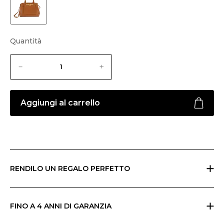
Quantità
Aggiungi al carrello
RENDILO UN REGALO PERFETTO
Se stai facendo un regalo, indicalo al checkout e invieremo tutto nella
confezione regalo Ripani con un biglietto che potrai personalizzare.
FINO A 4 ANNI DI GARANZIA
Ripani offre la garanzia base di due anni sui suoi prodotti. Puoi