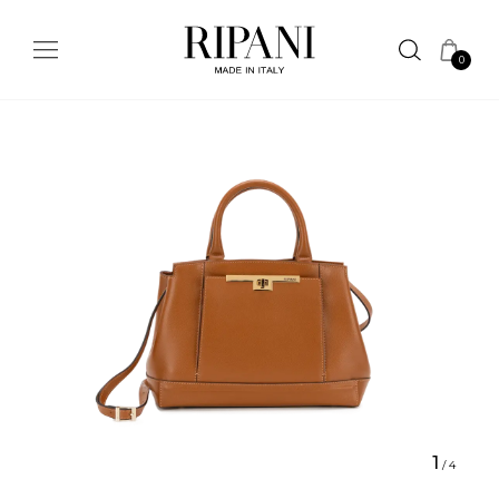
0
1
/
4