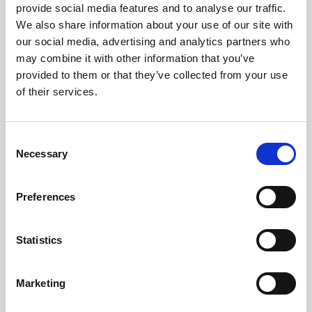
Materiale
provide social media features and to analyse our traffic.
We also share information about your use of our site with
Vera pelle effetto Palmellato
our social media, advertising and analytics partners who
may combine it with other information that you’ve
Dimensione
provided to them or that they’ve collected from your use
of their services.
30,5 x 22,5 x 13 cm (l x a x p)
Consent
Necessary
Selection
Preferences
Statistics
Marketing