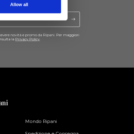
Allow all
cevere novità e promo da Ripani. Per maggiori
nsulta la
Privacy Policy
.
ani
Mondo Ripani
Spedizione e Consegna