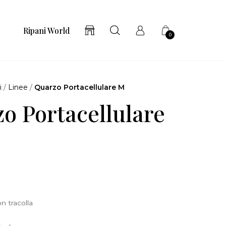
Ripani World
0
i
/
Linee
/
Quarzo Portacellulare M
o Portacellulare
n tracolla