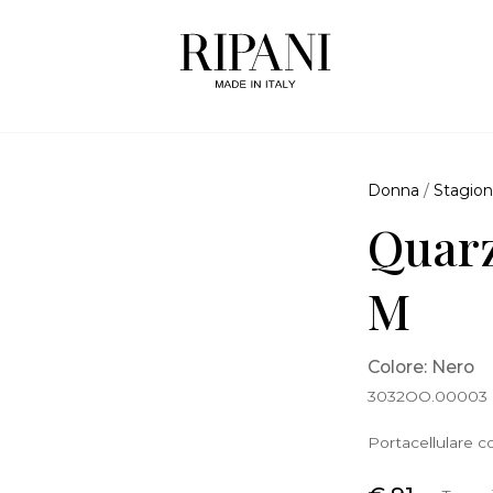
Donna
/
Stagion
Quarz
M
Colore: Nero
3032OO.00003
Portacellulare co