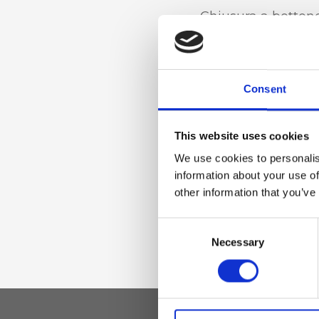
Chiusura a bottone
regolabile
Consent
Materiale
Vera pelle effetto 
This website uses cookies
oro chiaro
We use cookies to personalis
information about your use of
other information that you’ve
Dimensione
Consent
17 x 11 x 2 cm (l x a
Necessary
Selection