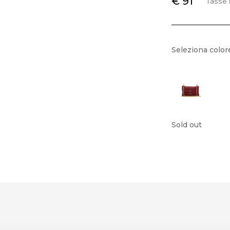
€ 91
Tasse 
Seleziona color
Sold out