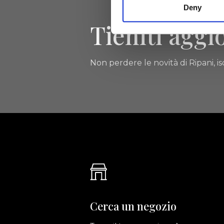
Deny
Tieniti aggi
Non perdere le novità di Ripani, isc
Cerca un negozio