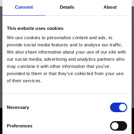
Consent
Details
About
Tieniti aggiornato
This website uses cookies
We use cookies to personalise content and ads, to
provide social media features and to analyse our traffic.
Non perdere le novità di Ripani, iscriviti alla newsletter!
We also share information about your use of our site with
our social media, advertising and analytics partners who
may combine it with other information that you’ve
provided to them or that they’ve collected from your use
of their services.
Acconsento a ricevere novità e promo da Ripani. Per maggiori
informazioni consulta la
Privacy Policy
.
Consent
Necessary
Selection
Preferences