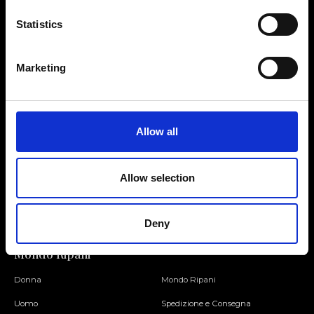
Statistics
Contattaci
Cerca un negozio
Marketing
Rispondiamo a tutte le tue
Trova il tuo negozio Ripani
richieste
Allow all
Seguici
Allow selection
Entra nella Community
Deny
Mondo Ripani
Donna
Mondo Ripani
Uomo
Spedizione e Consegna