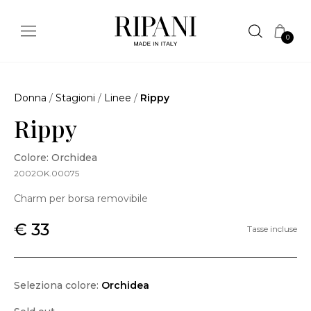
0
Donna
/
Stagioni
/
Linee
/
Rippy
Rippy
Colore: Orchidea
2002OK.00075
Charm per borsa removibile
€ 33
Tasse incluse
Seleziona colore:
Orchidea