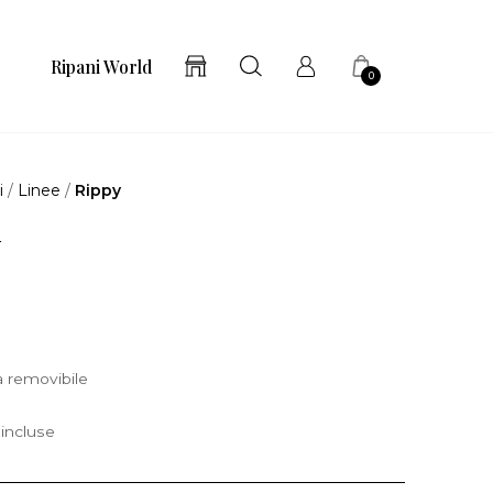
Ripani World
0
i
/
Linee
/
Rippy
y
 removibile
incluse