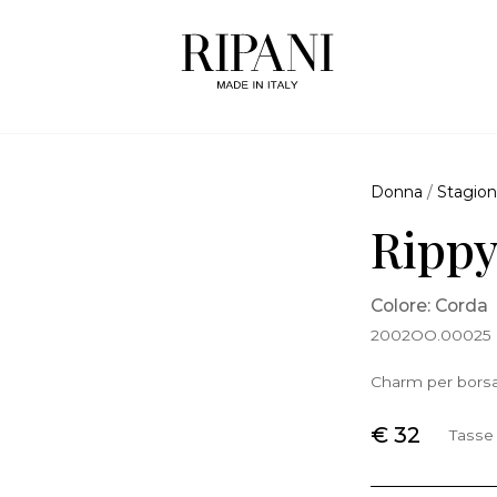
Donna
/
Stagion
Ripp
Colore: Corda
2002OO.00025
Charm per borsa
€ 32
Tasse 