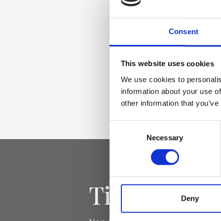
Materiale
Vera pelle effetto 
Consent
nichel
This website uses cookies
We use cookies to personalis
Dimensione
information about your use of
11 x 11 x 1cm (l x a x
other information that you’ve
Consent
Necessary
Selection
Tieniti aggi
Deny