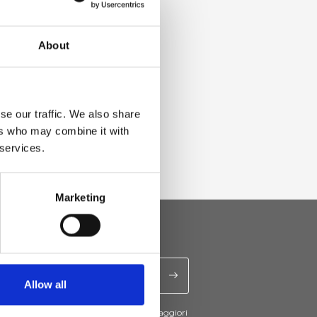
About
se our traffic. We also share
ers who may combine it with
 services.
Marketing
Allow all
cevere novità e promo da Ripani. Per maggiori