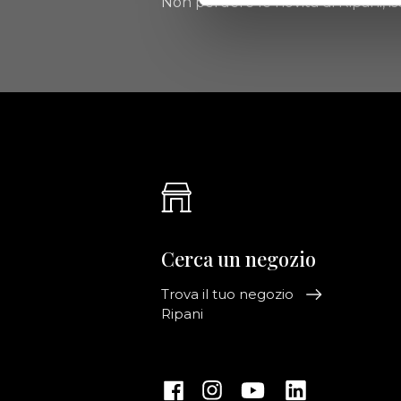
Non perdere le novità di Ripani, isc
Cerca un negozio
Trova il tuo negozio
Ripani