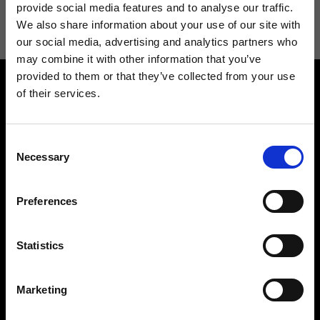
informazioni consulta la
Privacy Policy
.
provide social media features and to analyse our traffic.
We also share information about your use of our site with
our social media, advertising and analytics partners who
may combine it with other information that you’ve
provided to them or that they’ve collected from your use
of their services.
Consent
Necessary
Selection
Contattaci
Cerca un negozio
Rispondiamo a tutte le tue
Trova il tuo negozio Ripani
Preferences
richieste
Statistics
Marketing
Seguici