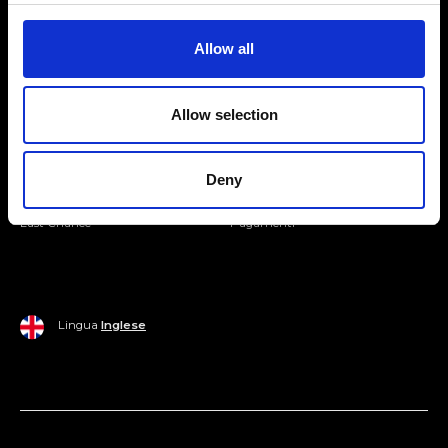
Entra nella Community
Allow all
Mondo Ripani
Allow selection
Donna
Mondo Ripani
Uomo
Spedizione e Consegna
Deny
Casa
Policy di Reso
Last Chance
Pagamenti
Lingua
Inglese