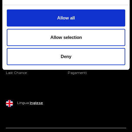
Seguici
Entra nella Community
Allow all
Mondo Ripani
Allow selection
Donna
Mondo Ripani
Uomo
Spedizione e Consegna
Deny
Casa
Policy di Reso
Last Chance
Pagamenti
Lingua
Inglese