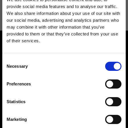
Acconsento a ricevere novità e promo da Ripani. Per maggiori
provide social media features and to analyse our traffic.
informazioni consulta la
Privacy Policy
.
We also share information about your use of our site with
our social media, advertising and analytics partners who
may combine it with other information that you’ve
provided to them or that they’ve collected from your use
of their services.
Consent
Necessary
Selection
Contattaci
Cerca un negozio
Preferences
Rispondiamo a tutte le tue
Trova il tuo negozio Ripani
richieste
Statistics
Marketing