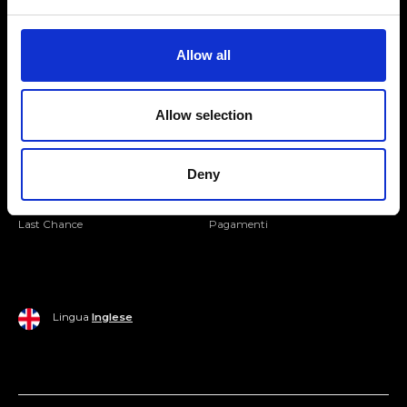
Seguici
Entra nella Community
Allow all
Mondo Ripani
Allow selection
Donna
Mondo Ripani
Uomo
Spedizione e Consegna
Deny
Casa
Policy di Reso
Last Chance
Pagamenti
Lingua
Inglese