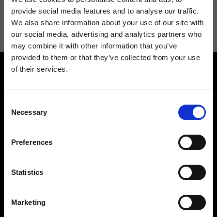
Acconsento a ricevere novità e promo da Ripani. Per maggiori
provide social media features and to analyse our traffic.
informazioni consulta la
Privacy Policy
.
We also share information about your use of our site with
our social media, advertising and analytics partners who
may combine it with other information that you’ve
provided to them or that they’ve collected from your use
of their services.
Consent
Necessary
Selection
Contattaci
Cerca un negozio
Preferences
Rispondiamo a tutte le tue
Trova il tuo negozio Ripani
richieste
Statistics
Marketing