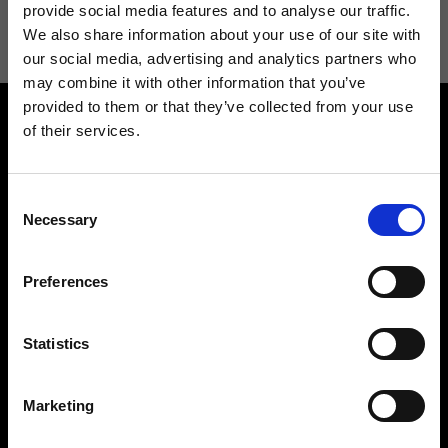
informazioni consulta la
Privacy Policy
.
provide social media features and to analyse our traffic.
We also share information about your use of our site with
our social media, advertising and analytics partners who
may combine it with other information that you’ve
provided to them or that they’ve collected from your use
of their services.
Consent
Necessary
Selection
Contattaci
Cerca un negozio
Rispondiamo a tutte le tue
Trova il tuo negozio Ripani
Preferences
richieste
Statistics
Marketing
Seguici