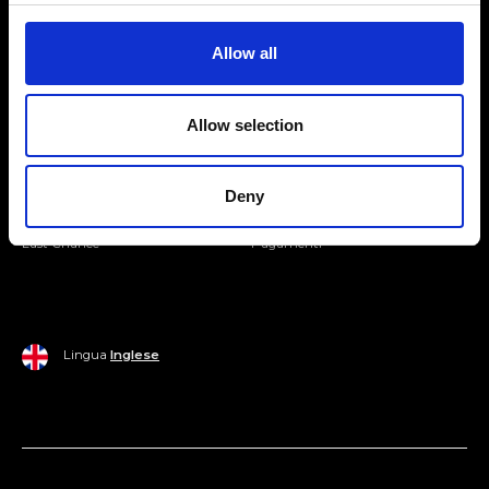
Entra nella Community
Allow all
Mondo Ripani
Allow selection
Donna
Mondo Ripani
Uomo
Spedizione e Consegna
Deny
Casa
Policy di Reso
Last Chance
Pagamenti
Lingua
Inglese