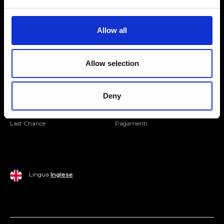
Seguici
Entra nella Community
Allow all
Mondo Ripani
Allow selection
Donna
Mondo Ripani
Uomo
Spedizione e Consegna
Deny
Casa
Policy di Reso
Last Chance
Pagamenti
Lingua
Inglese