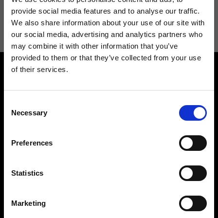
Acconsento a ricevere novità e promo da Ripani. Per maggiori
provide social media features and to analyse our traffic.
informazioni consulta la
Privacy Policy
.
We also share information about your use of our site with
our social media, advertising and analytics partners who
may combine it with other information that you’ve
provided to them or that they’ve collected from your use
of their services.
Consent
Necessary
Selection
Contattaci
Cerca un negozio
Preferences
Rispondiamo a tutte le tue
Trova il tuo negozio Ripani
richieste
Statistics
Marketing