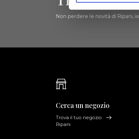
Non perdere le novità di Ripani, isc
Cerca un negozio
Trova il tuo negozio
Ripani