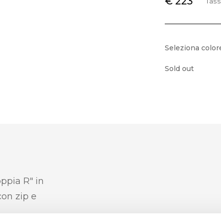
€ 223
Tass
Seleziona color
Sold out
ppia R" in
con zip e