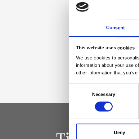
Materiale
Consent
Vera pelle Nappa, 
chiaro
This website uses cookies
We use cookies to personalis
information about your use of
Dimensione
other information that you’ve
26 x 13 x 7cm (l x a
Consent
Necessary
Selection
Tieniti aggi
Deny