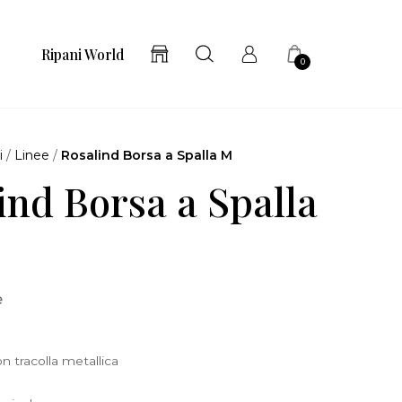
Ripani World
0
i
/
Linee
/
Rosalind Borsa a Spalla M
ind Borsa a Spalla
e
n tracolla metallica