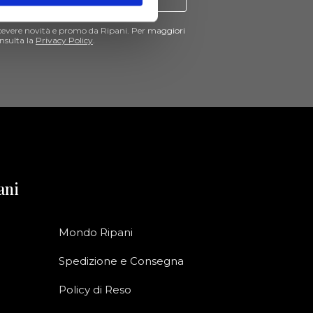
cevere novità e promo da Ripani. Per maggiori
nsulta la
Privacy Policy
.
ani
Mondo Ripani
Spedizione e Consegna
Policy di Reso