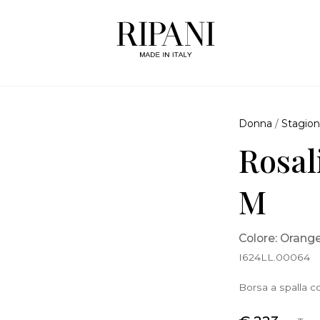
Donna
/
Stagion
Rosal
M
Colore: Orang
I624LL.00064
Borsa a spalla co