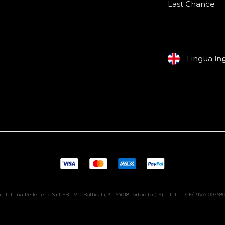
Last Chance
Lingua
In
 Italiana Pelletterie S.r.l. SB - Via Botticelli, 3 - 64018 Tortoreto (TE) - Italia | CF/P.IVA 0076