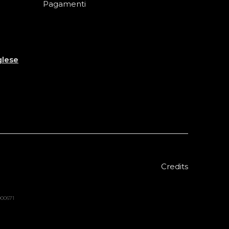
Pagamenti
glese
Credits
8000671
Sold out