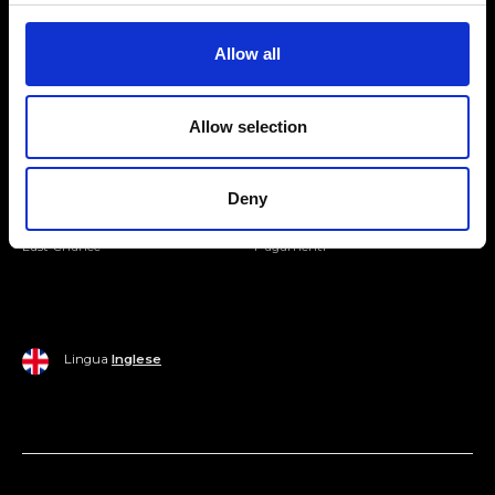
Entra nella Community
Allow all
Mondo Ripani
Allow selection
Donna
Mondo Ripani
Uomo
Spedizione e Consegna
Deny
Casa
Policy di Reso
Last Chance
Pagamenti
Lingua
Inglese