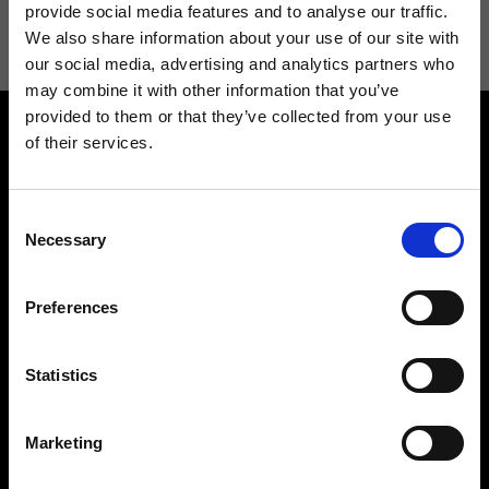
informazioni consulta la
Privacy Policy
.
provide social media features and to analyse our traffic.
We also share information about your use of our site with
our social media, advertising and analytics partners who
may combine it with other information that you’ve
provided to them or that they’ve collected from your use
of their services.
Consent
Necessary
Selection
Contattaci
Cerca un negozio
Rispondiamo a tutte le tue
Trova il tuo negozio Ripani
Preferences
richieste
Statistics
Marketing
Seguici