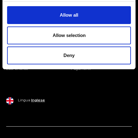
Entra nella Community
Allow all
Mondo Ripani
Allow selection
Donna
Mondo Ripani
Uomo
Spedizione e Consegna
Deny
Casa
Policy di Reso
Last Chance
Pagamenti
Lingua
Inglese