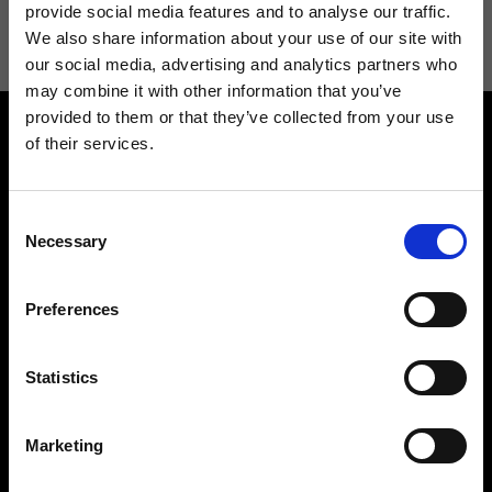
informazioni consulta la
Privacy Policy
.
provide social media features and to analyse our traffic.
We also share information about your use of our site with
our social media, advertising and analytics partners who
may combine it with other information that you’ve
provided to them or that they’ve collected from your use
of their services.
Consent
Necessary
Selection
Contattaci
Cerca un negozio
Rispondiamo a tutte le tue
Trova il tuo negozio Ripani
Preferences
richieste
Statistics
Marketing
Seguici