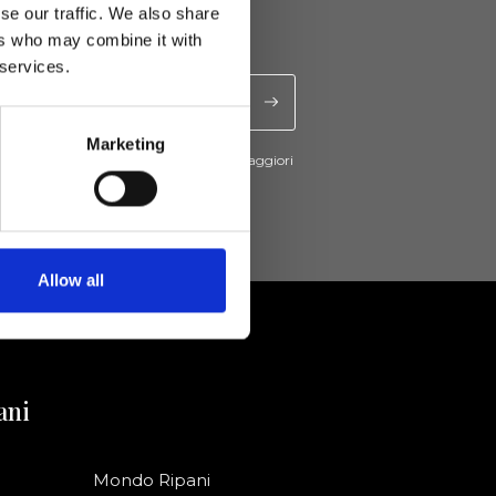
se our traffic. We also share
ers who may combine it with
 services.
Marketing
cevere novità e promo da Ripani. Per maggiori
nsulta la
Privacy Policy
.
Allow all
ani
Mondo Ripani