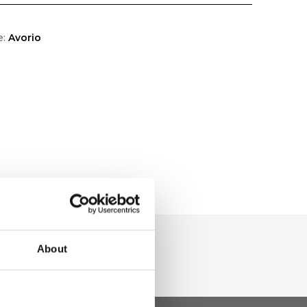
e:
Avorio
About