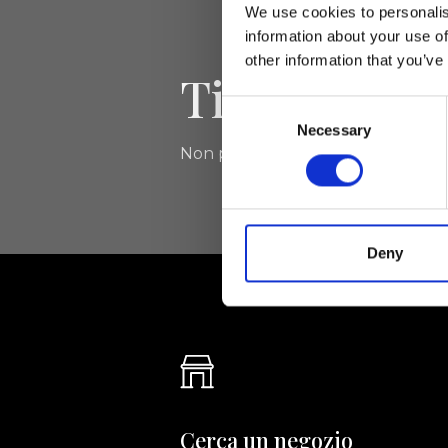
We use cookies to personalis
information about your use of
other information that you’ve
Tieniti aggi
Consent
Necessary
Selection
Non perdere le novità di Ripani, isc
Deny
Cerca un negozio