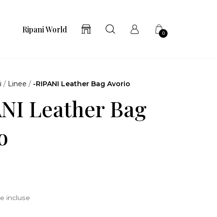
Ripani World
0
i
/
Linee
/
-RIPANI Leather Bag Avorio
NI Leather Bag
o
e incluse