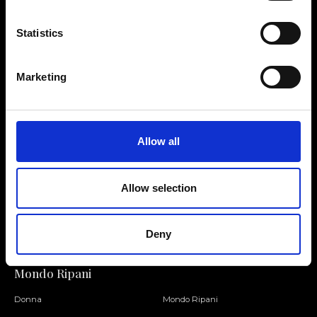
Statistics
Contattaci
Cerca un negozio
Marketing
Rispondiamo a tutte le tue
Trova il tuo negozio Ripani
richieste
Allow all
Allow selection
Seguici
Entra nella Community
Deny
Mondo Ripani
Donna
Mondo Ripani