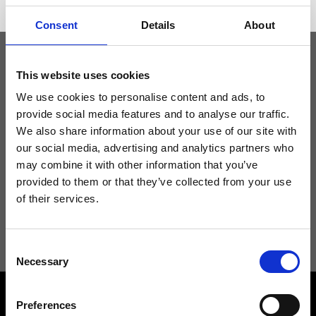
Consent
Details
About
This website uses cookies
Tieniti aggiornato
We use cookies to personalise content and ads, to
provide social media features and to analyse our traffic.
Non perdere le novità di Ripani, iscriviti alla newsletter!
We also share information about your use of our site with
our social media, advertising and analytics partners who
may combine it with other information that you’ve
provided to them or that they’ve collected from your use
of their services.
Acconsento a ricevere novità e promo da Ripani. Per maggiori
informazioni consulta la
Privacy Policy
.
Consent
Necessary
Selection
Preferences