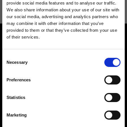
informazioni consulta la
Privacy Policy
.
provide social media features and to analyse our traffic.
We also share information about your use of our site with
our social media, advertising and analytics partners who
may combine it with other information that you’ve
provided to them or that they’ve collected from your use
of their services.
Consent
Necessary
Selection
Contattaci
Cerca un negozio
Rispondiamo a tutte le tue
Trova il tuo negozio Ripani
Preferences
richieste
Statistics
Marketing
Seguici