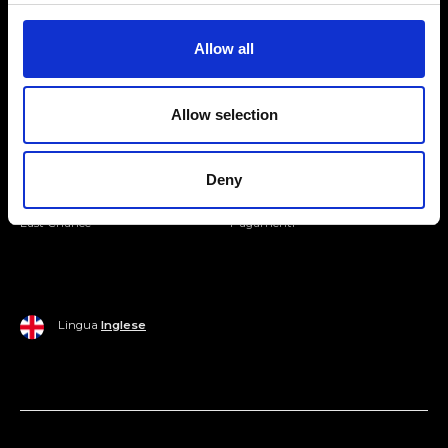
Entra nella Community
Allow all
Mondo Ripani
Allow selection
Donna
Mondo Ripani
Uomo
Spedizione e Consegna
Deny
Casa
Policy di Reso
Last Chance
Pagamenti
Lingua
Inglese