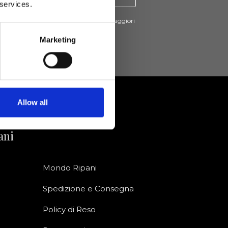
 services.
cevere novità e promo da Ripani. Per maggiori
nsulta la
Privacy Policy
.
Marketing
Allow all
ani
Mondo Ripani
Spedizione e Consegna
Policy di Reso