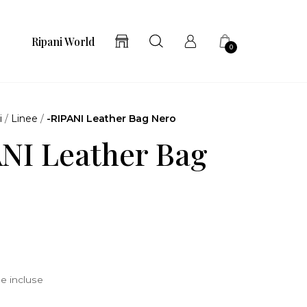
Ripani World
0
i
/
Linee
/
-RIPANI Leather Bag Nero
NI Leather Bag
e incluse