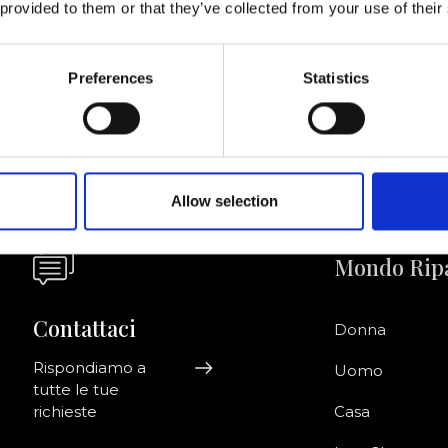
 provided to them or that they’ve collected from your use of their
Acconsento a ri
riviti alla newsletter!
informazioni co
Preferences
Statistics
Allow selection
Mondo Rip
Contattaci
Donna
Rispondiamo a
Uomo
tutte le tue
richieste
Casa