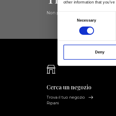
other information that you’ve
Non perdere le novità di Ripani, isc
Consent
Necessary
Selection
Deny
Cerca un negozio
Trova il tuo negozio
Ripani