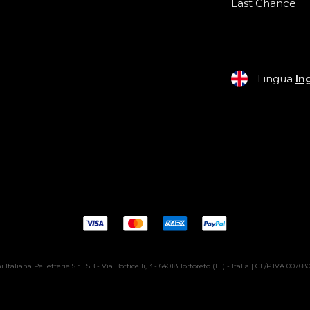
Last Chance
Lingua
In
 Italiana Pelletterie S.r.l. SB - Via Botticelli, 3 - 64018 Tortoreto (TE) - Italia | CF/P.IVA 0076