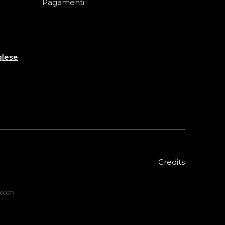
Pagamenti
glese
Credits
8000671
Sold out