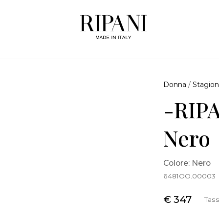
Donna
/
Stagion
-RIPA
Nero
Colore: Nero
6481OO.00003
€ 347
Tass