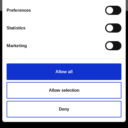
Preferences
Statistics
Marketing
Contattaci
Cerca un negozio
Rispondiamo a tutte le tue
Trova il tuo negozio Ripani
richieste
Allow all
Allow selection
Seguici
Deny
Entra nella Community