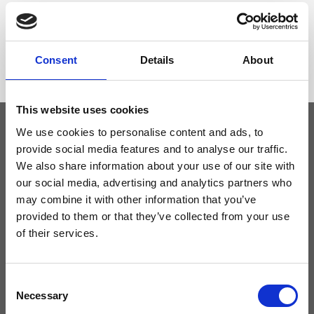
Dimensione
19 x 12 x 13 cm (l x a x p)
Consent
Details
About
This website uses cookies
We use cookies to personalise content and ads, to
provide social media features and to analyse our traffic.
Tieniti aggiornato
We also share information about your use of our site with
our social media, advertising and analytics partners who
Non perdere le novità di Ripani, iscriviti alla newsletter!
may combine it with other information that you’ve
provided to them or that they’ve collected from your use
of their services.
Acconsento a ricevere novità e promo da Ripani. Per maggiori
Consent
informazioni consulta la
Privacy Policy
.
Necessary
Selection