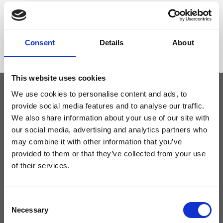
Dimensione
28 x 12 x 18 cm (l x a x p)
Consent
Details
About
This website uses cookies
We use cookies to personalise content and ads, to
provide social media features and to analyse our traffic.
Tieniti aggiornato
We also share information about your use of our site with
our social media, advertising and analytics partners who
Non perdere le novità di Ripani, iscriviti alla newsletter!
may combine it with other information that you’ve
provided to them or that they’ve collected from your use
of their services.
Acconsento a ricevere novità e promo da Ripani. Per maggiori
Consent
informazioni consulta la
Privacy Policy
.
Necessary
Selection