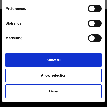
Preferences
Statistics
Marketing
Contattaci
Cerca un negozio
Rispondiamo a tutte le tue
Trova il tuo negozio Ripani
richieste
Allow all
Allow selection
Seguici
Deny
Entra nella Community