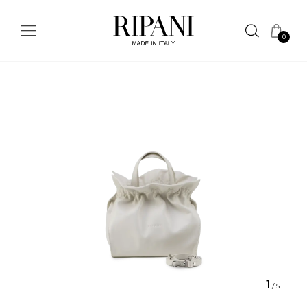
0
1
/
5