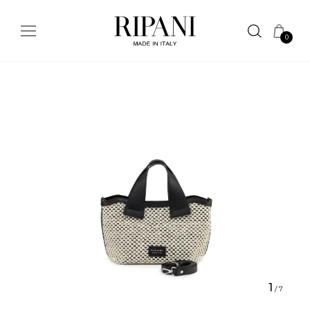
0
1
/
7