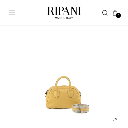
0
1
/
5