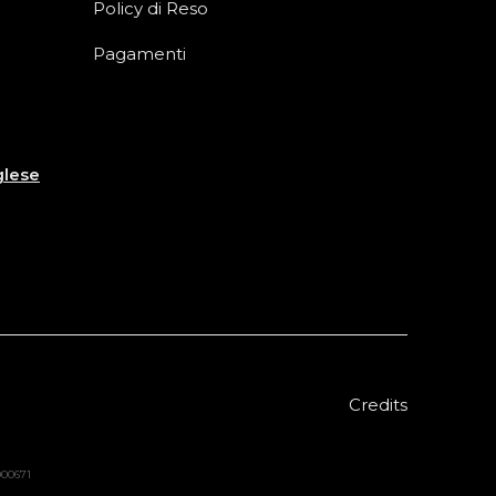
Policy di Reso
Pagamenti
glese
Credits
8000671