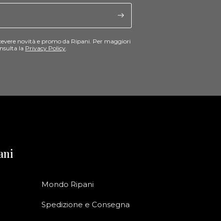
cevere novità e promo da Ripani. Per maggiori
nsulta la
Privacy Policy
.
ani
Mondo Ripani
Spedizione e Consegna