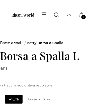
Ripani World
0
/
Borse a spalla
/
Betty Borsa a Spalla L
 Borsa a Spalla L
eans
n tracolla aggiuntiva regolabile
-40%
Tasse incluse