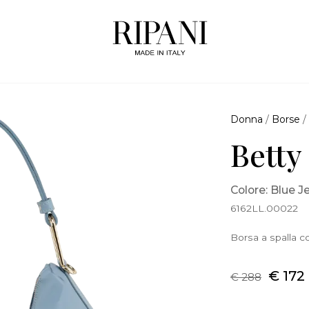
Donna
/
Borse
Betty
Colore: Blue J
6162LL.00022
Borsa a spalla co
€ 172
€ 288