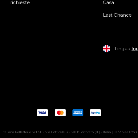
richieste
Casa
Last Chance
Lingua
In
 Italiana Pelletterie S.r.l. SB - Via Botticelli, 3 - 64018 Tortoreto (TE) - Italia | CF/P.IVA 0076