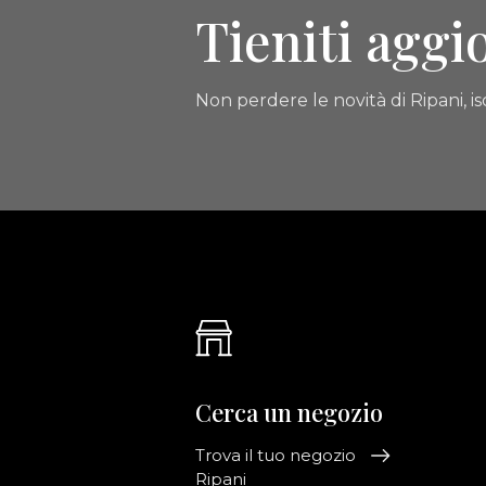
Tieniti aggi
Non perdere le novità di Ripani, isc
Cerca un negozio
Trova il tuo negozio
Ripani