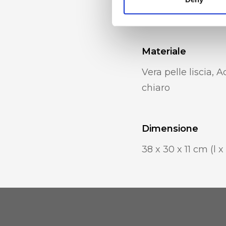
zip, Portacellulare
Materiale
Vera pelle liscia, A
chiaro
Dimensione
38 x 30 x 11 cm (l x