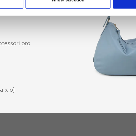
 interno
ccessori oro
 a x p)