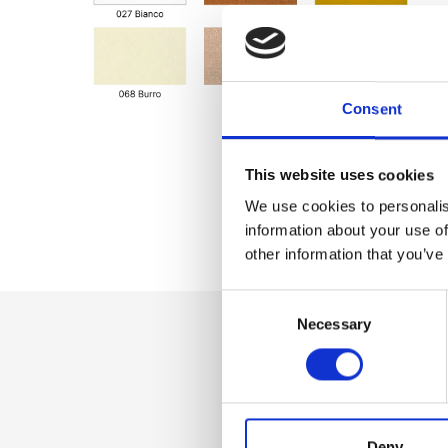
Consent
This website uses cookies
We use cookies to personalis
information about your use of
other information that you’ve
Consent
Necessary
Selection
Dettaglio
Chiusura zip, Trac
regolabile, Taschi
Deny