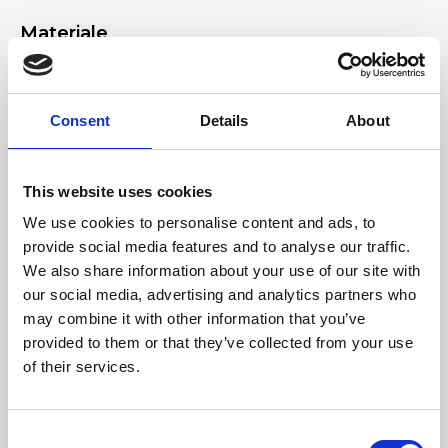
Materiale
Vera pelle effetto cervo, Accessori nichel
Consent
Details
About
Dimensione
22 x 18 x 8 cm (l x a x p)
This website uses cookies
We use cookies to personalise content and ads, to
provide social media features and to analyse our traffic.
We also share information about your use of our site with
our social media, advertising and analytics partners who
may combine it with other information that you’ve
provided to them or that they’ve collected from your use
of their services.
Consent