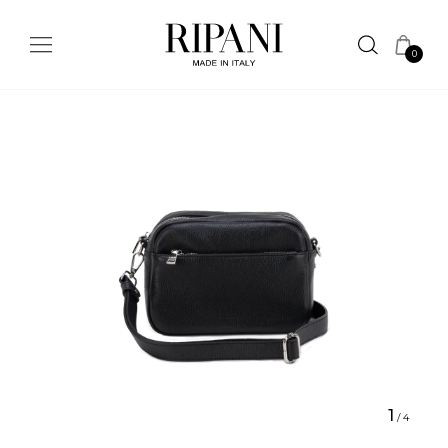
0
1
/
4