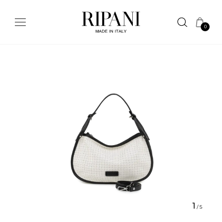
0
1
/
5