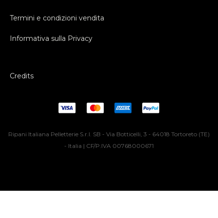
Termini e condizioni vendita
Informativa sulla Privacy
Credits
Ripani Italiana Pelletterie S.r.l. SB - Via Botticelli, 3 - 64018 Tortoreto (TE)
- Italia | CF/P.IVA 00768000671