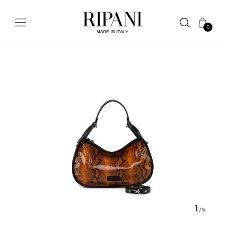
0
1
/
5