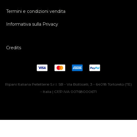
Termini e condizioni vendita
Informativa sulla Privacy
Credits
Ripani Italiana Pelletterie S.r.l. SB - Via Botticelli, 3 - 64018 Tortoreto (TE)
- Italia | CF/P.IVA 00768000671