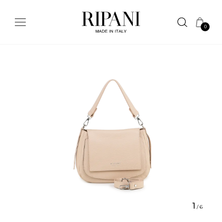
0
1
/
6