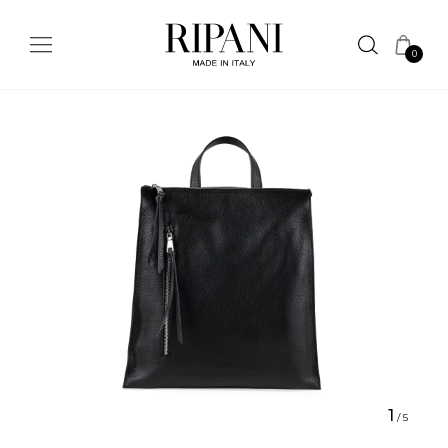
0
1
/
5