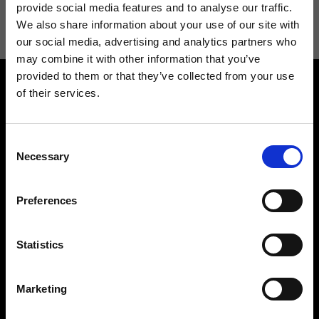
informazioni consulta la
Privacy Policy
.
provide social media features and to analyse our traffic.
We also share information about your use of our site with
our social media, advertising and analytics partners who
may combine it with other information that you’ve
provided to them or that they’ve collected from your use
of their services.
Consent
Necessary
Selection
Contattaci
Cerca un negozio
Rispondiamo a tutte le tue
Trova il tuo negozio Ripani
Preferences
richieste
Statistics
Marketing
Seguici