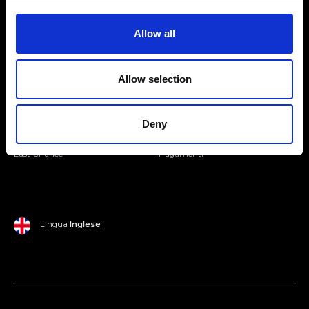
Entra nella Community
Allow all
Mondo Ripani
Allow selection
Donna
Mondo Ripani
Uomo
Spedizione e Consegna
Deny
Casa
Policy di Reso
Last Chance
Pagamenti
Lingua
Inglese