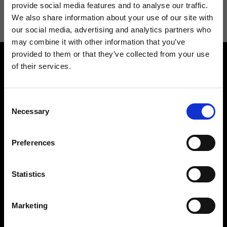
informazioni consulta la
Privacy Policy
.
provide social media features and to analyse our traffic.
We also share information about your use of our site with
our social media, advertising and analytics partners who
may combine it with other information that you’ve
provided to them or that they’ve collected from your use
of their services.
Consent
Necessary
Selection
Contattaci
Cerca un negozio
Rispondiamo a tutte le tue
Trova il tuo negozio Ripani
Preferences
richieste
Statistics
Marketing
Seguici