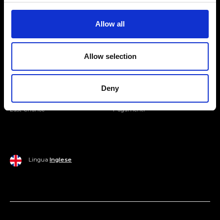
Entra nella Community
Allow all
Mondo Ripani
Allow selection
Donna
Mondo Ripani
Uomo
Spedizione e Consegna
Deny
Casa
Policy di Reso
Last Chance
Pagamenti
Lingua
Inglese