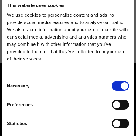
Non perdere le novità di Ripani, iscriviti alla newsletter!
This website uses cookies
We use cookies to personalise content and ads, to
provide social media features and to analyse our traffic.
We also share information about your use of our site with
Acconsento a ricevere novità e promo da Ripani. Per maggiori
our social media, advertising and analytics partners who
informazioni consulta la
Privacy Policy
.
may combine it with other information that you’ve
provided to them or that they’ve collected from your use
of their services.
Consent
Necessary
Selection
Preferences
Contattaci
Cerca un negozio
Rispondiamo a tutte le tue
Trova il tuo negozio Ripani
Statistics
richieste