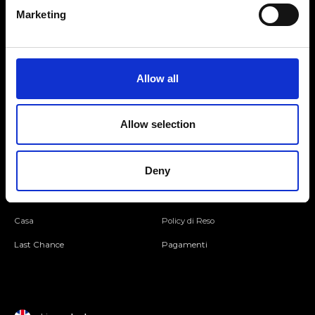
Marketing
Seguici
Allow all
Entra nella Community
Allow selection
Mondo Ripani
Deny
Donna
Mondo Ripani
Uomo
Spedizione e Consegna
Casa
Policy di Reso
Last Chance
Pagamenti