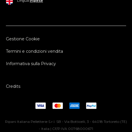
Lingua
Inglese
Gestione Cookie
Termini e condizioni vendita
Informativa sulla Privacy
Credits
Ripani Italiana Pelletterie S.r.l. SB - Via Botticelli, 3 - 64018 Tortoreto (TE)
- Italia | CF/P.IVA 00768000671