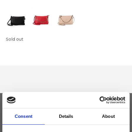
Sold out
Tieniti aggiornato
Consent
Details
About