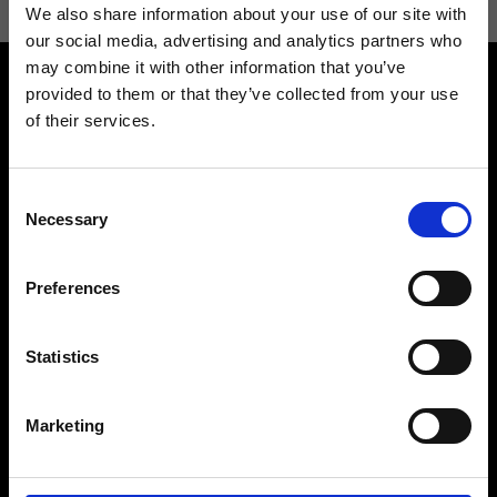
We also share information about your use of our site with
our social media, advertising and analytics partners who
may combine it with other information that you’ve
provided to them or that they’ve collected from your use
of their services.
Consent
Contattaci
Cerca un negozio
Necessary
Selection
Rispondiamo a tutte le tue
Trova il tuo negozio Ripani
richieste
Preferences
Statistics
Seguici
Marketing
Entra nella Community