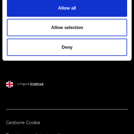
Allow all
Mondo Ripani
Donna
Mondo Ripani
Allow selection
Uomo
Spedizione e Consegna
Casa
Policy di Reso
Deny
Last Chance
Pagamenti
Lingua
Inglese
Gestione Cookie