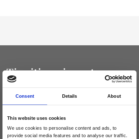
Tieniti aggiornato
Non perdere le novità di Ripani, iscriviti alla newsletter!
Consent
Details
About
This website uses cookies
Acconsento a ricevere novità e promo da Ripani. Per maggiori
informazioni consulta la
Privacy Policy
.
We use cookies to personalise content and ads, to
provide social media features and to analyse our traffic.